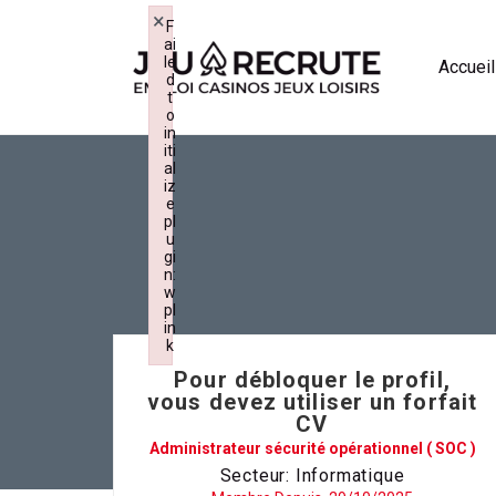
×
F
ai
le
Accueil
d
t
o
in
iti
al
iz
e
pl
u
gi
n:
w
pl
in
k
Failed to initialize plugin: wplink
Pour débloquer le profil,
vous devez utiliser un forfait
CV
Administrateur sécurité opérationnel ( SOC )
Secteur: Informatique