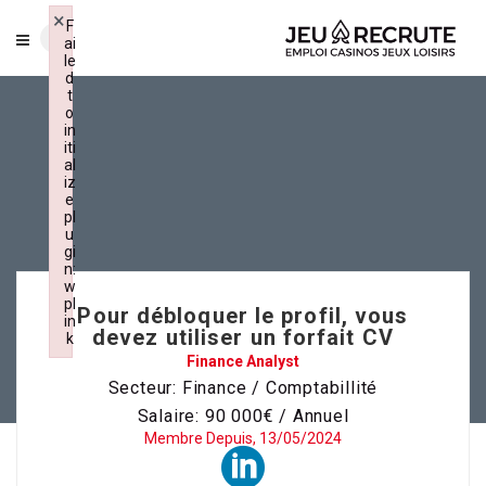
×
F
ai
le
d
t
o
in
iti
al
iz
e
pl
u
gi
n:
w
pl
Pour débloquer le profil, vous
in
devez utiliser un forfait CV
k
Failed to initialize plugin: wplink
Finance Analyst
Secteur: Finance / Comptabillité
Salaire: 90 000€ / Annuel
Membre Depuis, 13/05/2024