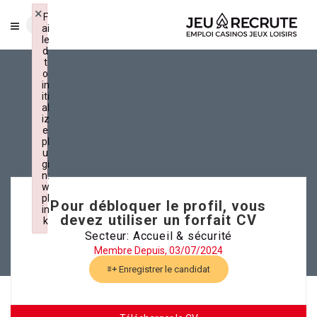
×
F
ai
le
d
t
o
in
iti
al
iz
e
pl
u
gi
n:
w
pl
Pour débloquer le profil, vous
in
devez utiliser un forfait CV
k
Failed to initialize plugin: wplink
Secteur: Accueil & sécurité
Membre Depuis, 03/07/2024
Enregistrer le candidat