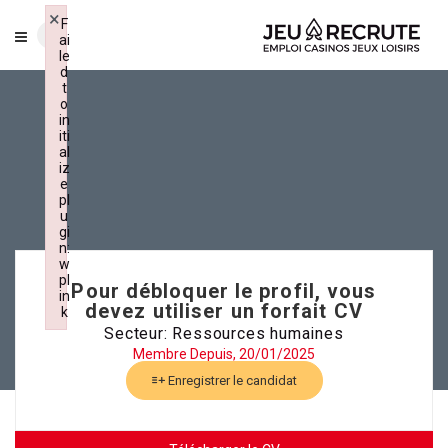
×
F
ai
le
d
t
o
in
iti
al
iz
e
pl
u
gi
n:
w
pl
Pour débloquer le profil, vous
in
devez utiliser un forfait CV
k
Failed to initialize plugin: wplink
Secteur: Ressources humaines
Membre Depuis, 20/01/2025
Enregistrer le candidat