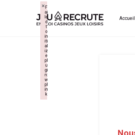
×
F
ai
le
Accueil
d
t
o
in
iti
al
iz
e
pl
u
gi
n:
w
pl
in
k
Failed to initialize plugin: wplink
Nou