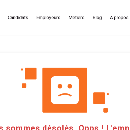
Candidats
Employeurs
Métiers
Blog
A propos
s sommes désolés. Opps ! L'empl