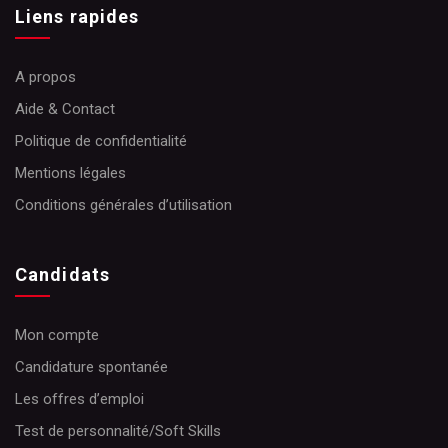
Liens rapides
A propos
Aide & Contact
Politique de confidentialité
Mentions légales
Conditions générales d’utilisation
Candidats
Mon compte
Candidature spontanée
Les offres d’emploi
Test de personnalité/Soft Skills