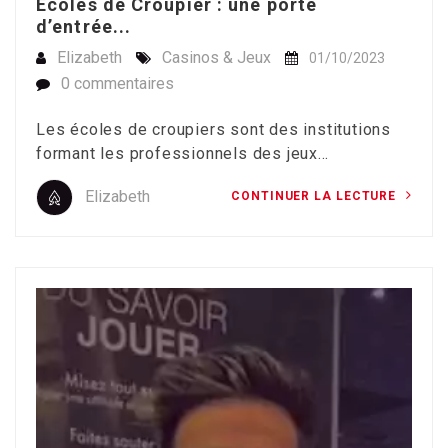
Écoles de Croupier : une porte
d’entrée...
Elizabeth
Casinos & Jeux
01/10/2023
0 commentaires
Les écoles de croupiers sont des institutions
formant les professionnels des jeux…
Elizabeth
CONTINUER LA LECTURE