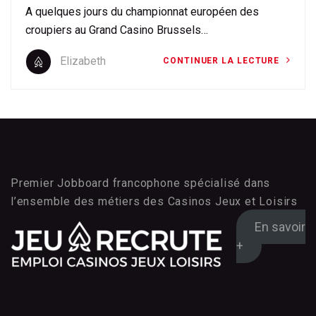
A quelques jours du championnat européen des
croupiers au Grand Casino Brussels…
Elizabeth
CONTINUER LA LECTURE
Premier Jobboard francophone spécialisé dans
l’ensemble des métiers des Casinos Jeux et Loisirs
En savoir
+