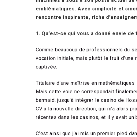
machines à sous à son poste actuel de d
emblématiques. Avec simplicité et sincé
rencontre inspirante, riche d’enseignem
1. Qu’est-ce qui vous a donné envie de 
Comme beaucoup de professionnels du secteu
vocation initiale, mais plutôt le fruit d’u
captivée.
Titulaire d’une maîtrise en mathématiques s
Mais cette voie ne correspondait finalemen
barmaid, jusqu’à intégrer le casino de Hos
CV à la nouvelle direction, qui m’a alors 
récentes dans les casinos, et il y avait 
C’est ainsi que j’ai mis un premier pied d