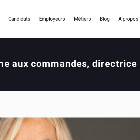
Candidats
Employeurs
Métiers
Blog
A propos
e aux commandes, directrice 