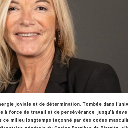
nergie joviale et de détermination. Tombée dans l’uni
osée à force de travail et de persévérance jusqu’à dev
s ce milieu longtemps façonné par des codes mascul