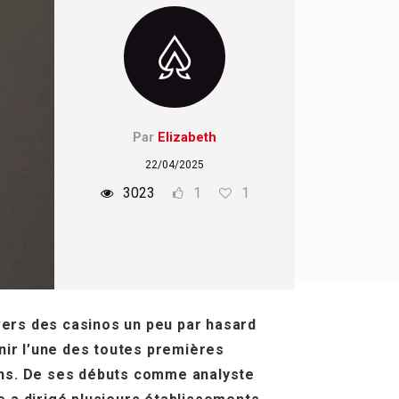
Par
Elizabeth
22/04/2025
3023
1
1
vers des casinos un peu par hasard
enir l’une des toutes premières
ins. De ses débuts comme analyste