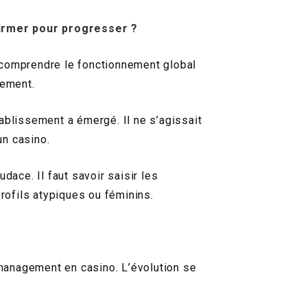
firmer pour progresser ?
t comprendre le fonctionnement global
gement.
ablissement a émergé. Il ne s’agissait
un casino.
dace. Il faut savoir saisir les
profils atypiques ou féminins.
management en casino. L’évolution se